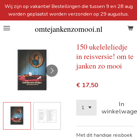
Wij zijn op vakantie! Bestellingen die tussen 9 en 28 aug
Ga
worden geplaatst worden verzonden op 29 augustus.
direct
naar
omtejankenzomooi.nl
de
hoofdinhoud
150 ukeleleliedje
in reisversie! om te
janken zo mooi
€ 17,50
In
winkelwag
Met dit handige reisboek